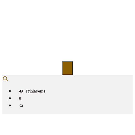
Preskočiť
na
obsah
Antikvariát ČAS
Prihlásenie
0
Nájdi