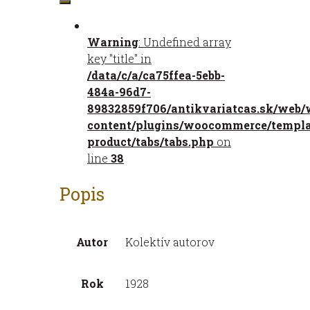
Automapa
Komárno
Warning
: Undefined array
-
key "title" in
Nitra
/data/c/a/ca75ffea-5ebb-
484a-96d7-
89832859f706/antikvariatcas.sk/web/
content/plugins/woocommerce/templat
product/tabs/tabs.php
on
line
38
Popis
Autor
Kolektív autorov
Rok
1928