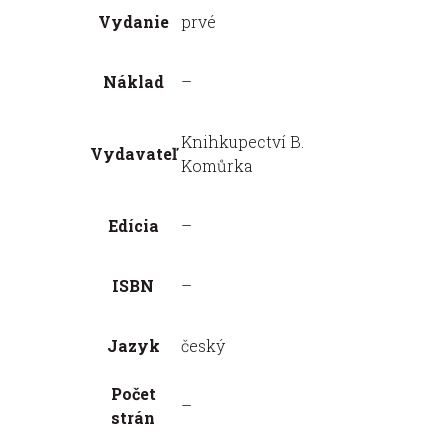
Vydanie
prvé
Náklad
–
Knihkupectví B.
Vydavateľ
Komůrka
Edícia
–
ISBN
–
Jazyk
český
Počet
–
strán