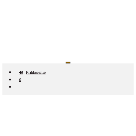
Preskočiť
na
obsah
Antikvariát ČAS
Prihlásenie
0
Nájdi