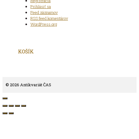
Registrácia
Prihlásiť sa
Feed záznamov
RSS feed komentárov
WordPress.org
KOŠÍK
© 2026 Antikvariát ČAS
Close