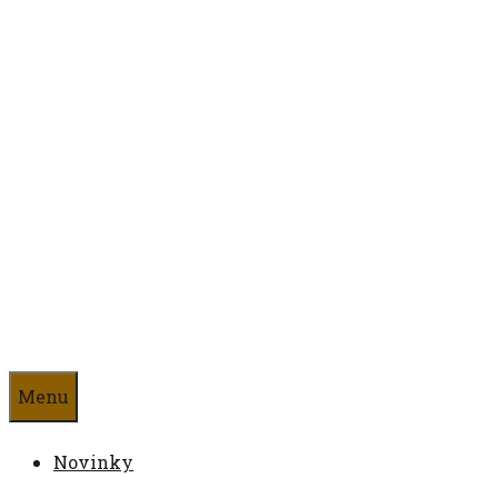
Preskočiť
na
obsah
Antikvariát
ČAS
Menu
Novinky