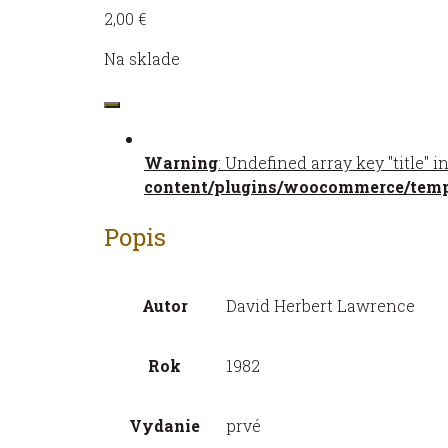
2,00
€
Na sklade
množstvo
Kapitánova
bábka,
Warning
: Undefined array key "title" i
Panna
content/plugins/woocommerce/templ
a
cigán,
Popis
Lišiak
a
iné
Autor
David Herbert Lawrence
Rok
1982
Vydanie
prvé