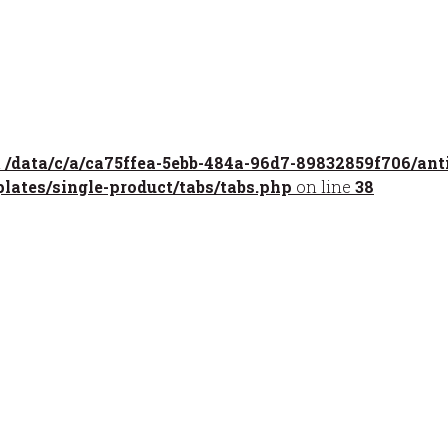
n
/data/c/a/ca75ffea-5ebb-484a-96d7-89832859f706/an
ates/single-product/tabs/tabs.php
on line
38