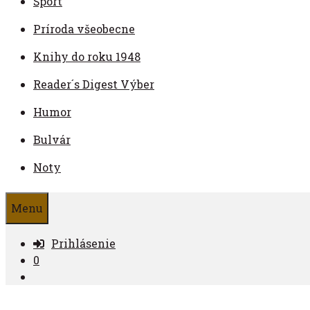
Šport
Príroda všeobecne
Knihy do roku 1948
Reader´s Digest Výber
Humor
Bulvár
Noty
Menu
Prihlásenie
0
Nájdi