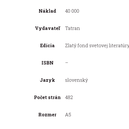
Náklad
40 000
Vydavateľ
Tatran
Edícia
Zlatý fond svetovej literatúr
ISBN
–
Jazyk
slovenský
Počet strán
482
Rozmer
A5