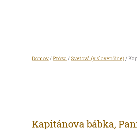
Domov
/
Próza
/
Svetová (v slovenčine)
/ Kap
Kapitánova bábka, Pann