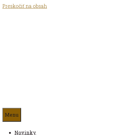
Preskočiť na obsah
Antikvariát
ČAS
Menu
Novinky