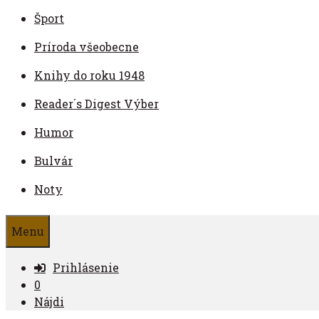
Šport
Príroda všeobecne
Knihy do roku 1948
Reader´s Digest Výber
Humor
Bulvár
Noty
Menu
Prihlásenie
0
Nájdi