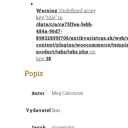
v
Warning
: Undefined array
ružovom
key "title" in
/data/c/a/ca75ffea-5ebb-
484a-96d7-
89832859f706/antikvariatcas.sk/web/
content/plugins/woocommerce/templat
product/tabs/tabs.php
on
line
38
Popis
Autor
Meg Cabotová
Vydavateľ
Ikar
Jazyk
slovenský