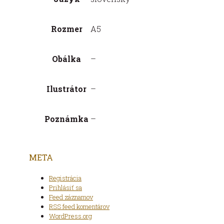
Rozmer
A5
Obálka
–
Ilustrátor
–
Poznámka
–
META
Registrácia
Prihlásiť sa
Feed záznamov
RSS feed komentárov
WordPress.org