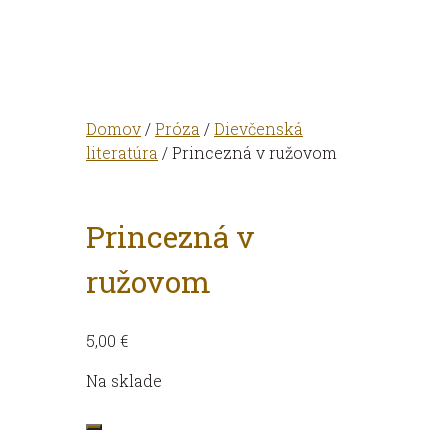
Domov
/
Próza
/
Dievčenská
literatúra
/ Princezná v ružovom
Princezná v
ružovom
5,00
€
Na sklade
množstvo
Princezná