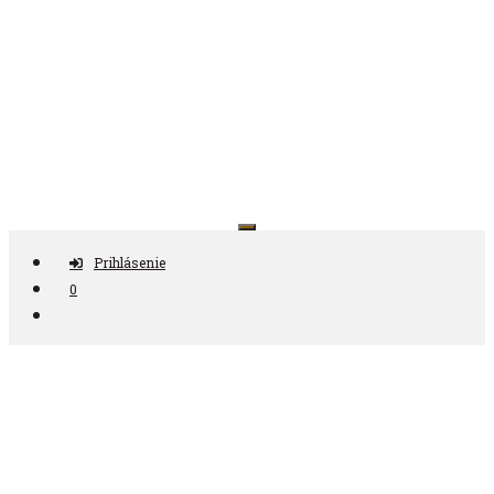
Preskočiť
na
obsah
Antikvariát ČAS
Prihlásenie
0
Nájdi