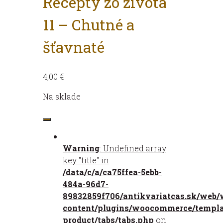
Recepty zo života
11 – Chutné a
šťavnaté
4,00
€
Na sklade
množstvo
Recepty
zo
Warning
: Undefined array
života
key "title" in
11
/data/c/a/ca75ffea-5ebb-
-
484a-96d7-
Chutné
89832859f706/antikvariatcas.sk/web/
a
content/plugins/woocommerce/templat
šťavnaté
product/tabs/tabs.php
on