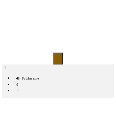
Preskočiť
na
obsah
Antikvariát ČAS
Prihlásenie
0
Nájdi