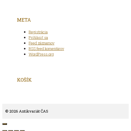
META
Registrácia
Prihlásiť sa
Feed záznamov
RSS feed komentárov
WordPress.org
KOŠÍK
© 2026 Antikvariát ČAS
Close