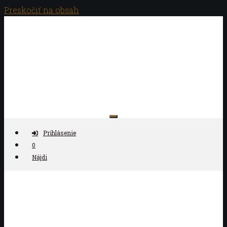
Preskočiť na obsah
Antikvariát ČAS
Prihlásenie
0
Nájdi