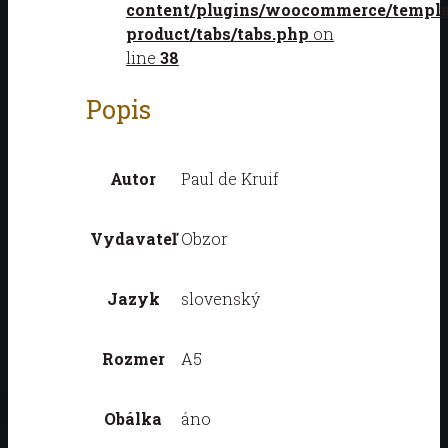
content/plugins/woocommerce/templat
product/tabs/tabs.php
on
line
38
Popis
Autor
Paul de Kruif
Vydavateľ
Obzor
Jazyk
slovenský
Rozmer
A5
Obálka
áno