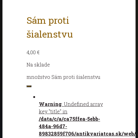
Sám proti
šialenstvu
4,00
€
Na sklade
množstvo Sám proti šialenstvu
Warning
: Undefined array
key "title" in
/data/c/a/ca75ffea-5ebb-
484a-96d7-
89832859f706/antikvariatcas.sk/web/