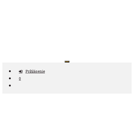
Preskočiť
na
obsah
Antikvariát ČAS
Prihlásenie
0
Nájdi