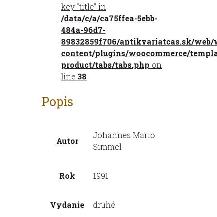
key "title" in
bratia
/data/c/a/ca75ffea-5ebb-
484a-96d7-
89832859f706/antikvariatcas.sk/web/
content/plugins/woocommerce/templat
product/tabs/tabs.php
on
line
38
Popis
Johannes Mario
Autor
Simmel
Rok
1991
Vydanie
druhé