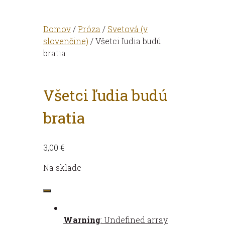
Domov
/
Próza
/
Svetová (v
slovenčine)
/ Všetci ľudia budú
bratia
Všetci ľudia budú
bratia
3,00
€
Na sklade
množstvo
Všetci
ľudia
Warning
: Undefined array
budú