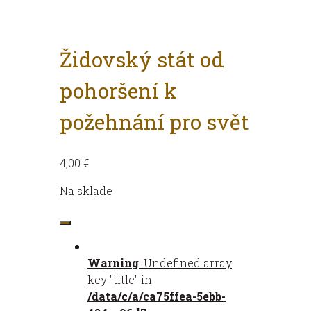
Židovský stát od
pohoršení k
požehnání pro svět
4,00
€
Na sklade
množstvo
Židovský
stát
Warning
: Undefined array
od
key "title" in
pohoršení
/data/c/a/ca75ffea-5ebb-
k