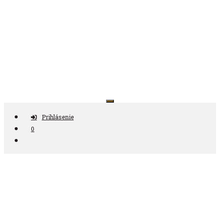
Preskočiť
na
obsah
Antikvariát ČAS
Prihlásenie
0
Nájdi