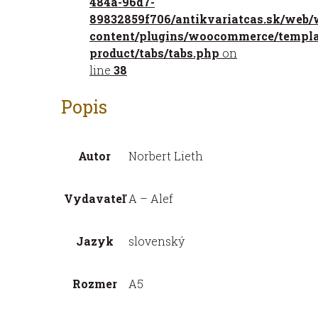
484a-96d7-
požehnání
89832859f706/antikvariatcas.sk/web/
pro
content/plugins/woocommerce/templat
svět
product/tabs/tabs.php
on
line
38
Popis
Autor
Norbert Lieth
Vydavateľ
A – Alef
Jazyk
slovenský
Rozmer
A5