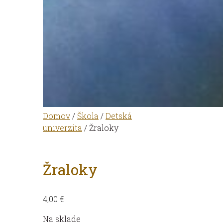
Domov
/
Škola
/
Detská
univerzita
/ Žraloky
Žraloky
4,00
€
Na sklade