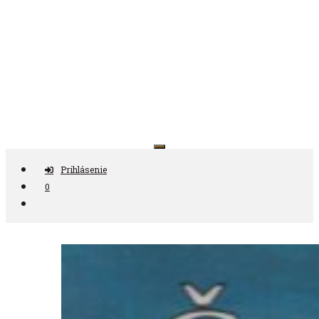
Preskočiť
na
obsah
Antikvariát ČAS
Prihlásenie
0
Nájdi