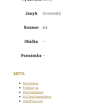
Jazyk
slovenský
Rozmer
A4
Obálka
–
Poznámka
–
META
Registrácia
Prihlásiť sa
Feed záznamov
RSS feed komentárov
WordPress.org