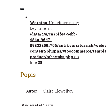
množstvo
Žraloky
Warning
: Undefined array
key "title" in
/data/c/a/ca75ffea-5ebb-
484a-96d7-
89832859f706/antikvariatcas.sk/web/
content/plugins/woocommerce/templat
product/tabs/tabs.php
on
line
38
Popis
Autor
Claire Llewellyn
Vydavateľ
Cesty