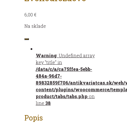
6,00
€
Na sklade
množstvo
Zvonodrozdovo
Warning
: Undefined array
key "title" in
/data/c/a/ca75ffea-5ebb-
484a-96d7-
89832859f706/antikvariatcas.sk/web/
content/plugins/woocommerce/templat
product/tabs/tabs.php
on
line
38
Popis