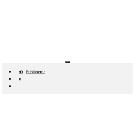
Preskočiť
na
obsah
Antikvariát ČAS
Prihlásenie
0
Nájdi